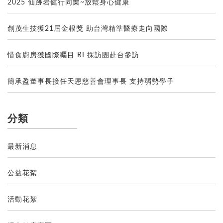
2025 仙跡岩健行同樂~放鬆身心健康
創茂生技獲21屆金根獎 助台灣精準醫療走向國際
惜食廚房獲國際矚目 RI 採訪團赴台參訪
簡承盈董事長接任天恩慈善會理事長 支持弱勢學子
分類
最新消息
公益花絮
活動花絮