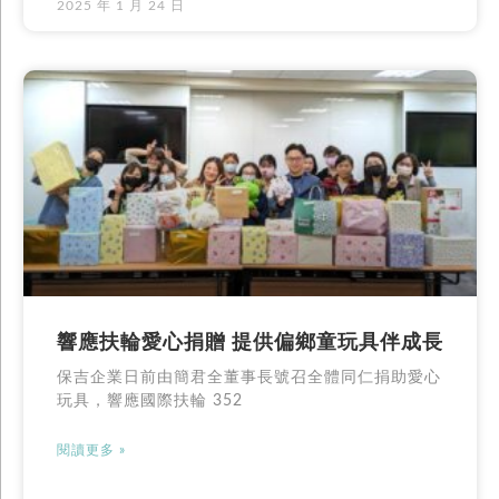
2025 年 1 月 24 日
響應扶輪愛心捐贈 提供偏鄉童玩具伴成長
保吉企業日前由簡君全董事長號召全體同仁捐助愛心
玩具，響應國際扶輪 352
閱讀更多 »