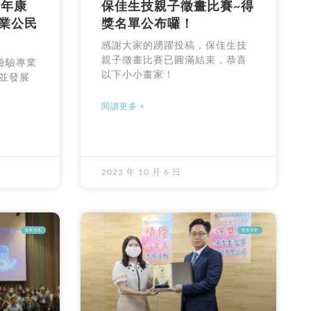
 年康
保佳生技親子徵畫比賽~得
企業公民
獎名單公布囉！
感謝大家的踴躍投稿，保佳生技
親子徵畫比賽已圓滿結束，恭喜
檢驗專業
以下小小畫家！
並發展
閱讀更多 »
2023 年 10 月 6 日
最新消息
最新消息