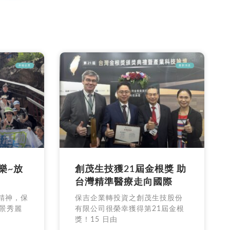
幸福企業
最新消息
樂~放
創茂生技獲21屆金根獎 助
台灣精準醫療走向國際
康精神，保
保吉企業轉投資之創茂生技股份
景秀麗
有限公司很榮幸獲得第21屆金根
獎！15 日由