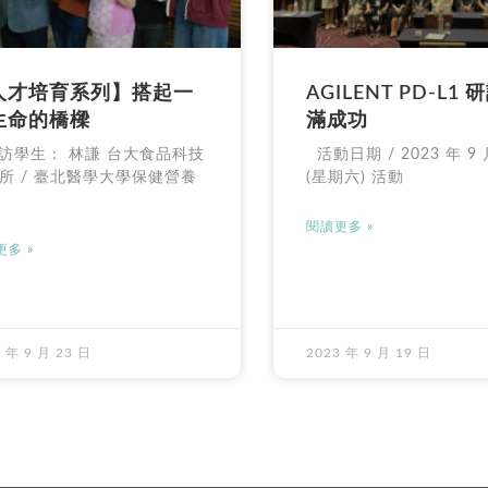
人才培育系列】搭起一
AGILENT PD-L1
生命的橋樑
滿成功
受訪學生： 林謙 台大食品科技
活動日期 / 2023 年 9 
所 / 臺北醫學大學保健營養
(星期六) 活動
閱讀更多 »
多 »
 年 9 月 23 日
2023 年 9 月 19 日