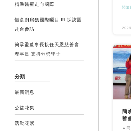
精準醫療走向國際
閱讀更
惜食廚房獲國際矚目 RI 採訪團
2025
赴台參訪
簡承盈董事長接任天恩慈善會
理事長 支持弱勢學子
分類
最新消息
公益花絮
簡
善
活動花絮
▲簡