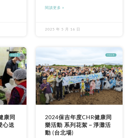
閱讀更多 »
2025 年 5 月 16 日
幸福企業
幸福企業
R健康同
2024保吉年度CHR健康同
愛心送
樂活動 系列花絮－淨灘活
動 (台北場)