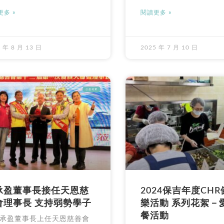
多 »
閱讀更多 »
 年 8 月 13 日
2025 年 7 月 10 日
公益花絮
承盈董事長接任天恩慈
2024保吉年度CH
會理事長 支持弱勢學子
樂活動 系列花絮－
餐活動
承盈董事長上任天恩慈善會