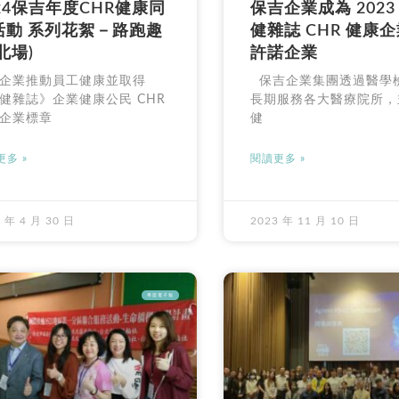
24保吉年度CHR健康同
保吉企業成為 2023
活動 系列花絮－路跑趣
健雜誌 CHR 健康
北場)
許諾企業
企業推動員工健康並取得
保吉企業集團透過醫學
健雜誌》企業健康公民 CHR
長期服務各大醫療院所，
企業標章
健
多 »
閱讀更多 »
 年 4 月 30 日
2023 年 11 月 10 日
專題電子報