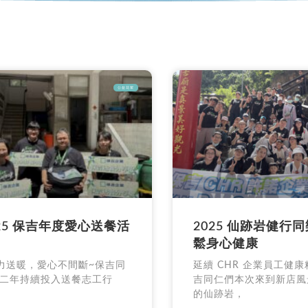
公益花絮
025 保吉年度愛心送餐活
2025 仙跡岩健行同
鬆身心健康
送暖，愛心不間斷~保吉同
延續 CHR 企業員工健
二年持續投入送餐志工行
吉同仁們本次來到新店風
的仙跡岩，