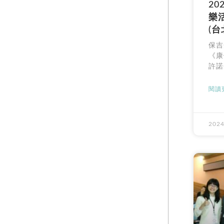
20
樂
(台
保吉
《康
許諾
閱讀更
2024