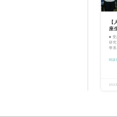
【
座
■ 
研究
學系
閱讀更
2023