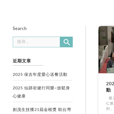
Search
近期文章
2025 保吉年度愛心送餐活動
2
2025 仙跡岩健行同樂~放鬆身
動
心健康
接力
仁第
列，
創茂生技獲21屆金根獎 助台灣