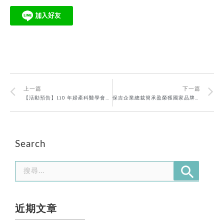
上一篇
下一篇
【活動預告】110 年婦產科醫學會—保佳展位防疫面罩限量送
保吉企業總裁簡承盈榮獲國家品牌玉山獎「傑出企業領導人」首獎
Search
近期文章