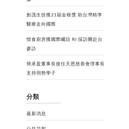
創茂生技獲21屆金根獎 助台灣精準
醫療走向國際
惜食廚房獲國際矚目 RI 採訪團赴台
參訪
簡承盈董事長接任天恩慈善會理事長
支持弱勢學子
分類
最新消息