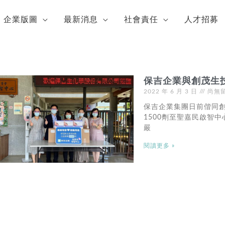
企業版圖
最新消息
社會責任
人才招募
保吉企業與創茂生
2022 年 6 月 3 日
尚無
保吉企業集團日前偕同
1500劑至聖嘉民啟智
嚴
閱讀更多 »