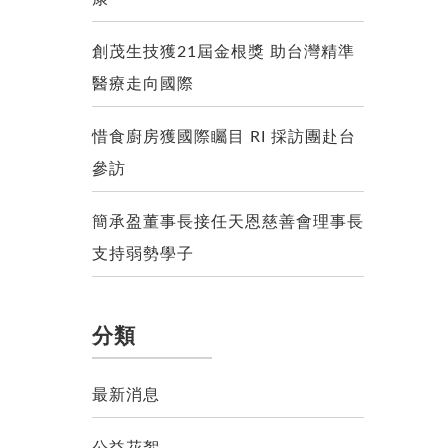
創茂生技獲21屆金根獎 助台灣精準
醫療走向國際
惜食廚房獲國際矚目 RI 採訪團赴台
參訪
簡承盈董事長接任天恩慈善會理事長
支持弱勢學子
分類
最新消息